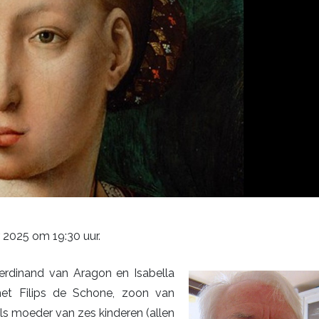
2025 om 19:30 uur.
erdinand van Aragon en Isabella
 met Filips de Schone, zoon van
ls moeder van zes kinderen (allen