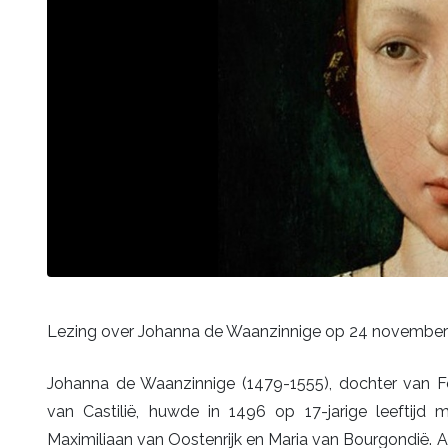
Lezing over Johanna de Waanzinnige op 24 november 
Johanna de Waanzinnige (1479-1555), dochter van F
van Castilië, huwde in 1496 op 17-jarige leeftijd
Maximiliaan van Oostenrijk en Maria van Bourgondië. A